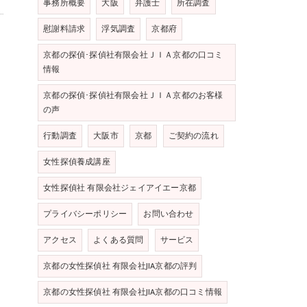
事務所概要
大阪
弁護士
所在調査
慰謝料請求
浮気調査
京都府
き
京都の探偵･探偵社有限会社ＪＩＡ京都の口コミ
情報
京都の探偵･探偵社有限会社ＪＩＡ京都のお客様
の声
行動調査
大阪市
京都
ご契約の流れ
女性探偵養成講座
女性探偵社 有限会社ジェイアイエー京都
プライバシーポリシー
お問い合わせ
アクセス
よくある質問
サービス
京都の女性探偵社 有限会社JIA京都の評判
京都の女性探偵社 有限会社JIA京都の口コミ情報